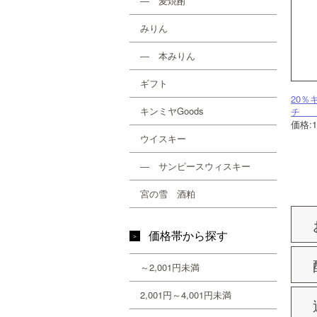
― 麦焼酎
みりん
― 本みりん
ギフト
20％
キンミヤGoods
チ 9
価格:
ウイスキー
― サンピースウィスキー
宮の雪 酒粕
価格帯から探す
～2,001円未満
2,001円～4,001円未満