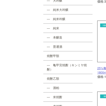
― 大吟醸
価格:
― 純米大吟醸
― 純米吟醸
― 純米
― 本醸造
― 普通酒
焼酎甲類
― 亀甲宮焼酎（キンミヤ焼
25%
酎）
1800m
価格:1
焼酎乙類
― 酒粕
― 米焼酎