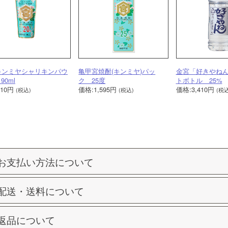
キンミヤシャリキンパウ
亀甲宮焼酎(キンミヤ)パッ
金宮「好きやねん」
0ml
ク 25度
トボトル 25%
110円
価格:1,595円
価格:3,410円
(税込)
(税込)
(税込
お支払い方法について
配送・送料について
返品について