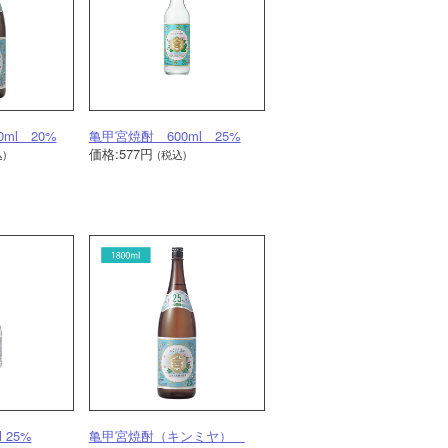
ml 20%
亀甲宮焼酎 600ml 25%
価格:577円
)
(税込)
 25%
亀甲宮焼酎（キンミヤ）