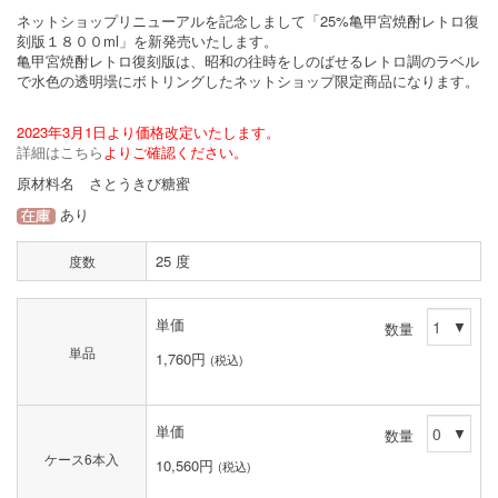
ネットショップリニューアルを記念しまして「25%亀甲宮焼酎レトロ復
刻版１８００ml」を新発売いたします。
亀甲宮焼酎レトロ復刻版は、昭和の往時をしのばせるレトロ調のラベル
で水色の透明壜にボトリングしたネットショップ限定商品になります。
2023年3月1日より価格改定いたします。
詳細はこちら
よりご確認ください。
原材料名 さとうきび糖蜜
あり
25 度
度数
単価
数量
単品
1,760円
(税込)
単価
数量
ケース6本入
10,560円
(税込)