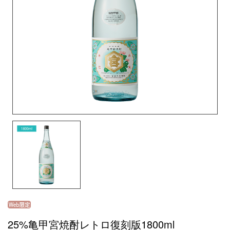
25%亀甲宮焼酎レトロ復刻版1800ml