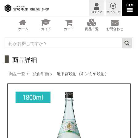
商品詳細
商品一覧
>
焼酎甲類
> 亀甲宮焼酎（キンミヤ焼酎）