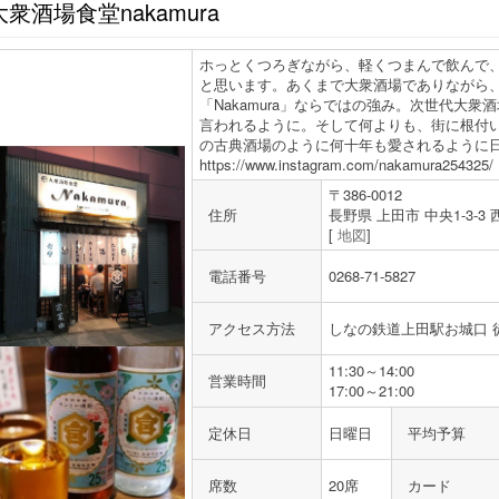
大衆酒場食堂nakamura
ホっとくつろぎながら、軽くつまんで飲んで
と思います。あくまで大衆酒場でありながら
「Nakamura」ならではの強み。次世代大衆酒
言われるように。そして何よりも、街に根付
の古典酒場のように何十年も愛されるように
https://www.instagram.com/nakamura254325/
〒386-0012
住所
長野県 上田市 中央1-3-3
[
地図
]
電話番号
0268-71-5827
アクセス方法
しなの鉄道上田駅お城口 
11:30～14:00
営業時間
17:00～21:00
定休日
日曜日
平均予算
席数
20席
カード