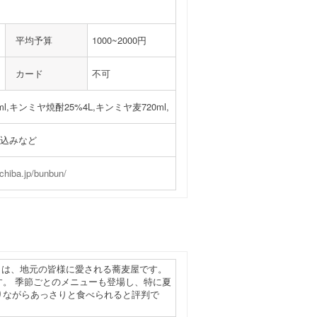
平均予算
1000~2000円
カード
不可
l,キンミヤ焼酎25%4L,キンミヤ麦720ml,
込みなど
ichiba.jp/bunbun/
」は、地元の皆様に愛される蕎麦屋です。
。 季節ごとのメニューも登場し、特に夏
りながらあっさりと食べられると評判で