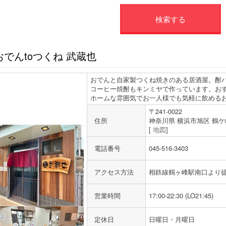
検索する
おでんtoつくね 武蔵也
おでんと自家製つくね焼きのある居酒屋。酎
コーヒー焼酎もキンミヤで作っています。お
ホームな雰囲気でお一人様でも気軽に飲める
〒241-0022
住所
神奈川県 横浜市旭区 鶴
[
地図
]
電話番号
045-516-3403
アクセス方法
相鉄線鶴ヶ峰駅南口より
営業時間
17:00-22:30 (LO21:45)
定休日
日曜日・月曜日