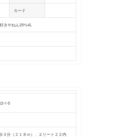
カード
、好きやねん25%4L
-1-5
歩３分（２１８ｍ）、エリート２２内