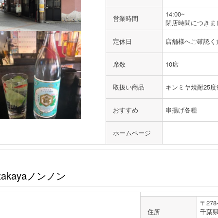
14:00~
営業時間
閉店時間につきま
定休日
店舗様へご確認く
席数
10席
取扱い商品
キンミヤ焼酎25度9
おすすめ
串揚げ各種
ホームページ
izakayaノンノン
〒278-
住所
千葉県