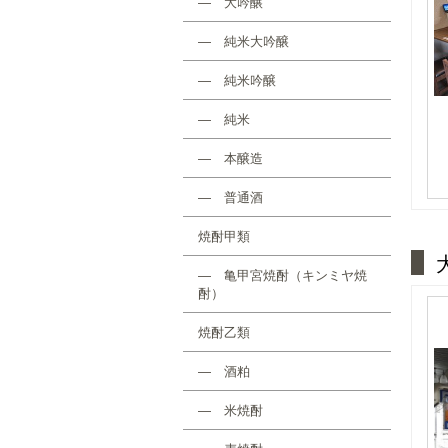
― 大吟醸
― 純米大吟醸
― 純米吟醸
― 純米
― 本醸造
― 普通酒
焼酎甲類
― 亀甲宮焼酎（キンミヤ焼
酎）
焼酎乙類
― 酒粕
― 米焼酎