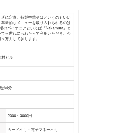
、〆に定食、特製中華そばというのもいい
、革新的なメニューを取り入れられるのは
場のパイオニアといえば『Nakamura』と
いて何世代にもわたって利用いただき、今
日々努力して参ります。
 西村ビル
徒歩4分
2000～3000円
カード不可・電子マネー不可