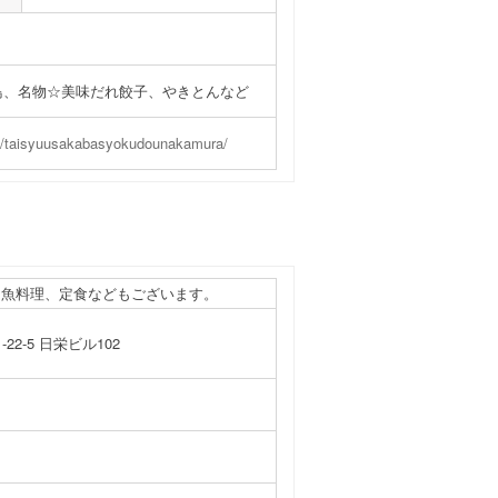
鳥、名物☆美味だれ餃子、やきとんなど
m/taisyuusakabasyokudounakamura/
、魚料理、定食などもございます。
22-5 日栄ビル102