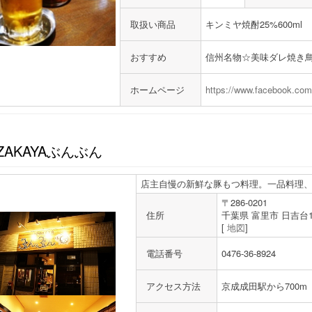
取扱い商品
キンミヤ焼酎25%600ml
おすすめ
信州名物☆美味ダレ焼き
ホームページ
https://www.facebook.co
IZAKAYAぶんぶん
店主自慢の新鮮な豚もつ料理。一品料理
〒286-0201
住所
千葉県 富里市 日吉台1-
[
地図
]
電話番号
0476-36-8924
アクセス方法
京成成田駅から700m