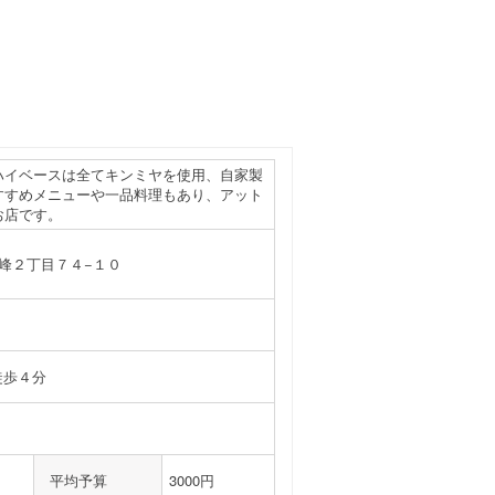
ハイベースは全てキンミヤを使用、自家製
すすめメニューや一品料理もあり、アット
お店です。
ケ峰２丁目７４−１０
徒歩４分
平均予算
3000円