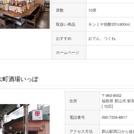
席数
10席
取扱い商品
キンミヤ焼酎25%900ml
おすすめ
おでん、つくね
ホームページ
大町酒場いっぽ
〒963-8002
住所
福島県 郡山市 駅前2
[
地図
]
電話番号
090-7334-8817
アクセス方法
郡山駅西口から徒