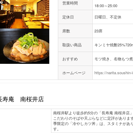
営業時間
18:00～25:00
定休日
日曜日、不定休
席数
23席
取扱い商品
キンミヤ焼酎25%720m
おすすめ
モツ焼き、名物もつ煮
ホームページ
https://narita.soushin-
長寿庵 南桜井店
南桜井駅より徒歩約5分の「長寿庵 南桜井店
こだわりのそばや天ぷらなどに定評があります
季限定の「冷やしカツ丼」は、スタミナがあ
す。