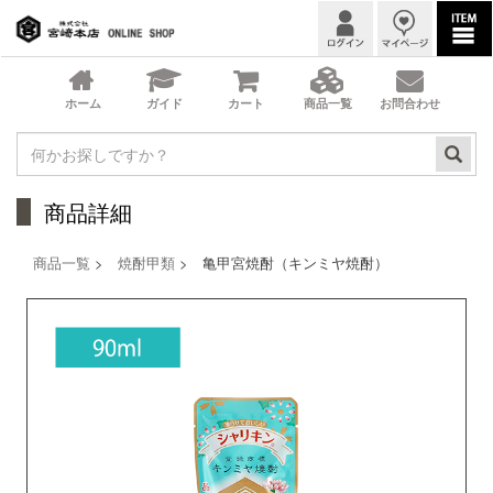
商品詳細
商品一覧
>
焼酎甲類
> 亀甲宮焼酎（キンミヤ焼酎）