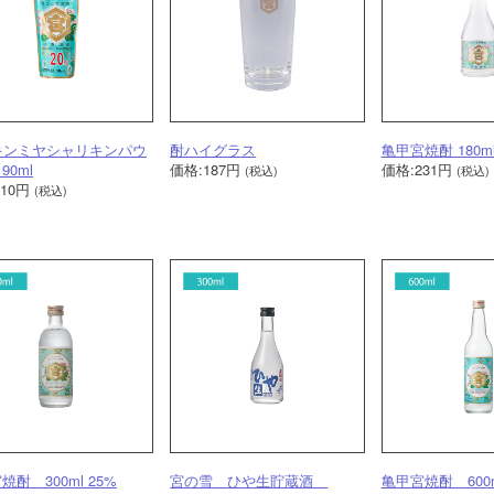
キンミヤシャリキンパウ
酎ハイグラス
亀甲宮焼酎 180ml
0ml
価格:187円
価格:231円
(税込)
(税込)
110円
(税込)
焼酎 300ml 25%
宮の雪 ひや生貯蔵酒
亀甲宮焼酎 600m