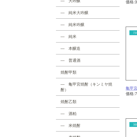
― 大吟醸
価格:
― 純米大吟醸
― 純米吟醸
― 純米
― 本醸造
― 普通酒
焼酎甲類
― 亀甲宮焼酎（キンミヤ焼
亀甲宮
酎）
価格:
焼酎乙類
― 酒粕
― 米焼酎