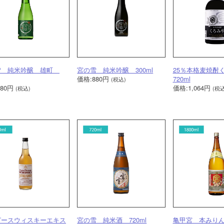
雪 純米吟醸 雄町
宮の雪 純米吟醸 300ml
25％本格麦焼
価格:880円
720ml
(税込)
880円
価格:1,064円
(税込)
(税込
ピースウィスキーエキス
宮の雪 純米酒 720ml
亀甲宮 本みりん 