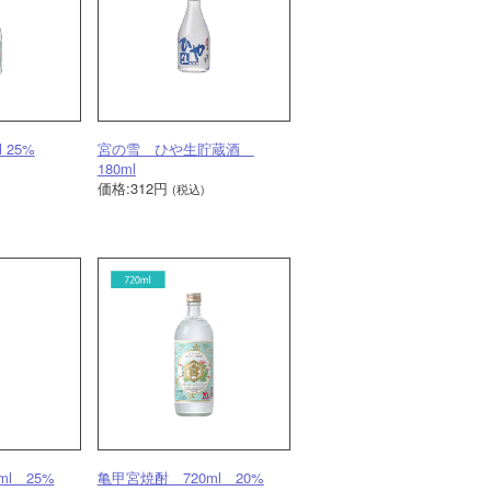
 25%
宮の雪 ひや生貯蔵酒
180ml
価格:312円
(税込)
l 25%
亀甲宮焼酎 720ml 20%