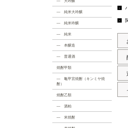
― 大吟醸
― 純米大吟醸
― 純米吟醸
― 純米
― 本醸造
― 普通酒
焼酎甲類
― 亀甲宮焼酎（キンミヤ焼
酎）
焼酎乙類
― 酒粕
― 米焼酎