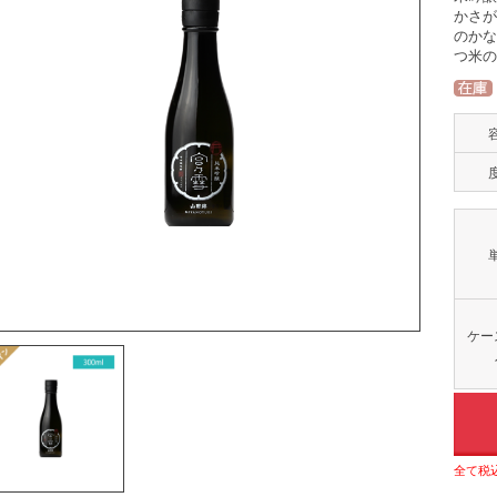
かさ
のか
つ米
ケー
全て税