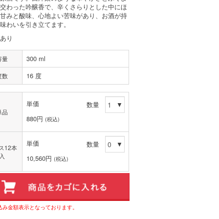
が交わった吟醸香で、辛くさらりとした中にほ
な甘みと酸味、心地よい苦味があり、お酒が持
の味わいを引き立てます。
あり
300 ml
容量
16 度
度数
単価
数量
単品
880円
(税込)
単価
数量
ス12本
入
10,560円
(税込)
込み金額表示となっております。