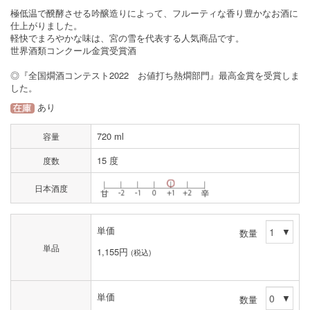
極低温で醗酵させる吟醸造りによって、フルーティな香り豊かなお酒に
仕上がりました。
軽快でまろやかな味は、宮の雪を代表する人気商品です。
世界酒類コンクール金賞受賞酒
◎『全国燗酒コンテスト2022 お値打ち熱燗部門』最高金賞を受賞しま
した。
あり
720 ml
容量
15 度
度数
日本酒度
単価
数量
単品
1,155円
(税込)
単価
数量