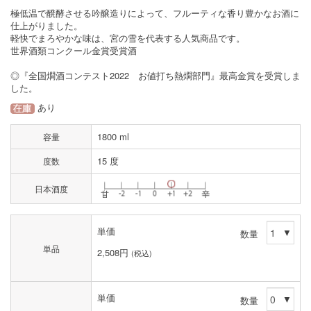
極低温で醗酵させる吟醸造りによって、フルーティな香り豊かなお酒に
仕上がりました。
軽快でまろやかな味は、宮の雪を代表する人気商品です。
世界酒類コンクール金賞受賞酒
◎『全国燗酒コンテスト2022 お値打ち熱燗部門』最高金賞を受賞しま
した。
あり
1800 ml
容量
15 度
度数
日本酒度
単価
数量
単品
2,508円
(税込)
単価
数量