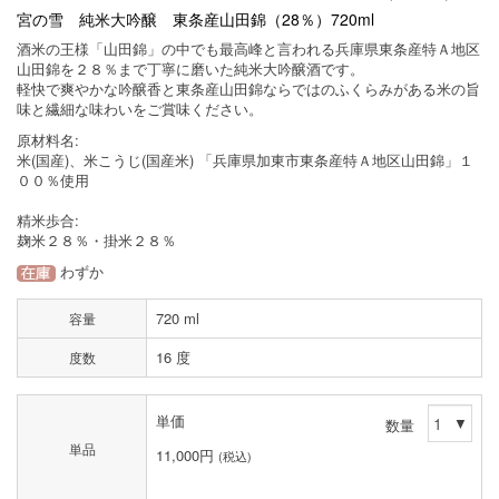
宮の雪 純米大吟醸 東条産山田錦（28％）720ml
酒米の王様「山田錦」の中でも最高峰と言われる兵庫県東条産特Ａ地区
山田錦を２８％まで丁寧に磨いた純米大吟醸酒です。
軽快で爽やかな吟醸香と東条産山田錦ならではのふくらみがある米の旨
味と繊細な味わいをご賞味ください。
原材料名:
米(国産)、米こうじ(国産米) 「兵庫県加東市東条産特Ａ地区山田錦」１
００％使用
精米歩合:
麹米２８％・掛米２８％
わずか
720 ml
容量
16 度
度数
単価
数量
単品
11,000円
(税込)