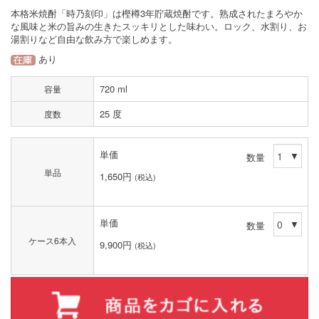
本格米焼酎「時乃刻印」は樫樽3年貯蔵焼酎です。熟成されたまろやか
な風味と米の旨みの生きたスッキリとした味わい。ロック、水割り、お
湯割りなど自由な飲み方で楽しめます。
あり
720 ml
容量
25 度
度数
単価
数量
単品
1,650円
(税込)
単価
数量
ケース6本入
9,900円
(税込)